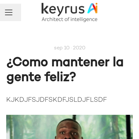
Compartir página
Menú de empleo
sep 10 · 2020
¿Como mantener la
gente feliz?
KJKDJFSJDFSKDFJSLDJFLSDF