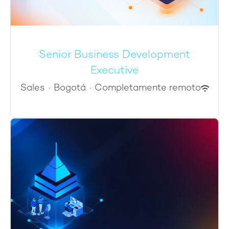
Senior Business Development
Executive
Sales
·
Bogotá
·
Completamente remoto