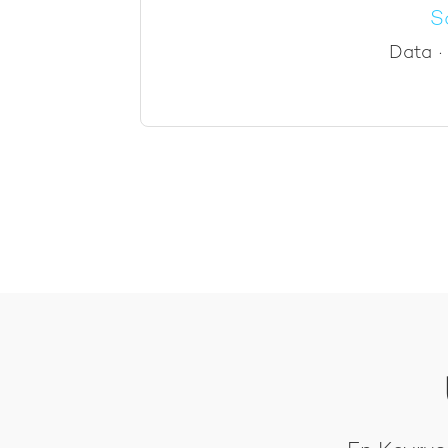
S
Data
·