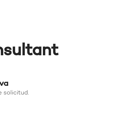
nsultant
iva
 solicitud.