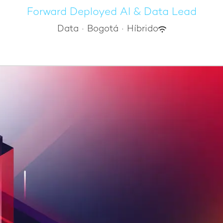
Forward Deployed AI & Data Lead
Data
·
Bogotá
·
Híbrido