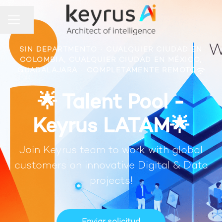
Compartir página
Menú de empleo
SIN DEPARTMENTO
·
CUALQUIER CIUDAD EN
COLOMBIA, CUALQUIER CIUDAD EN MÉXICO,
GUADALAJARA
·
COMPLETAMENTE REMOTO
🌟 Talent Pool -
Keyrus LATAM🌟
Join Keyrus team to work with global
customers on innovative Digital & Data
projects!