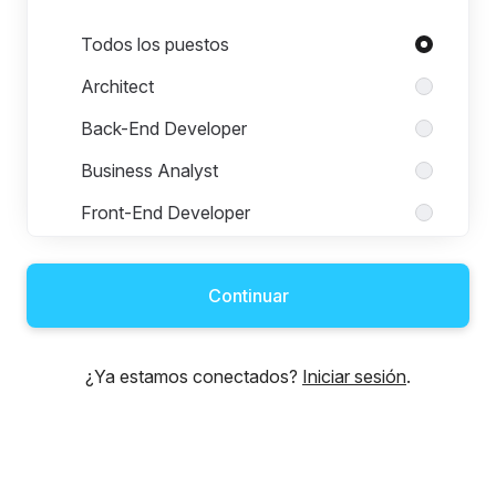
Puestos en Digital Commerce
Todos los puestos
Architect
Back-End Developer
Business Analyst
Front-End Developer
Fullstack Developer
Continuar
Integration Developer
PO Trainee
¿Ya estamos conectados?
Iniciar sesión
.
Product Owner
Product Owner Lead
Project Manager