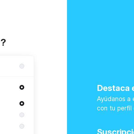
a?
Destaca e
Ayúdanos a 
con tu perfi
Suscripc