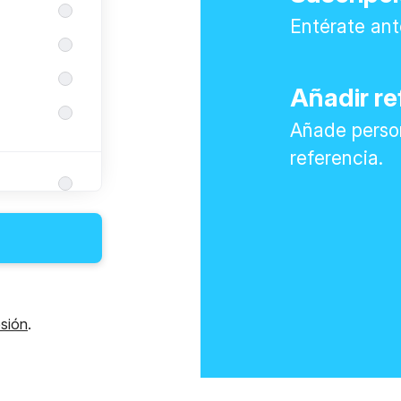
Entérate ant
Añadir re
Añade perso
referencia.
esión
.